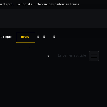
ments.pro
La Rochelle – interventions partout en France
OUTIQUE
DEVIS
Le panier est vide