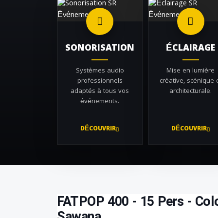
SONORISATION
ÉCLAIRAGE
Systèmes audio
Mise en lumière
professionnels
créative, scénique 
adaptés à tous vos
architecturale.
événements.
DÉCOUVRIR
DÉCOUVRIR
FATPOP 400 - 15 Pers - Colo
Sawana