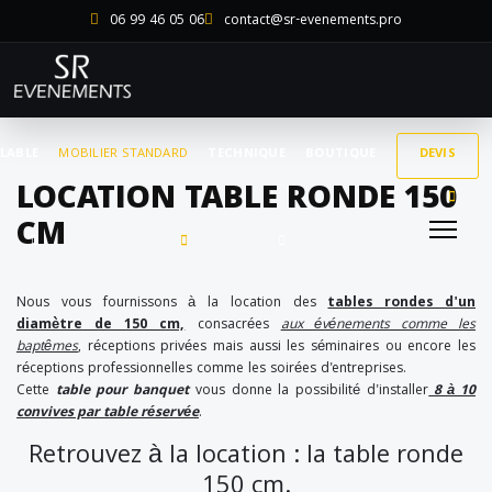
06 99 46 05 06
contact@sr-evenements.pro
LABLE
MOBILIER STANDARD
TECHNIQUE
BOUTIQUE
DEVIS
LOCATION TABLE RONDE 150
CM
Nous vous fournissons à la location des
tables rondes d'un
diamètre de 150 cm,
consacrées
aux événements comme les
baptêmes
, réceptions privées mais aussi les séminaires ou encore les
réceptions professionnelles comme les soirées d'entreprises.
Cette
table pour banquet
vous donne la possibilité d'installer
8 à 10
convives par table réservée
.
Retrouvez à la location : la table ronde
150 cm.