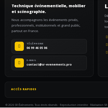
L
Technique événementielle, mobilier
et scénographie.
Dé
Nous accompagnons les événements privés,
lo
professionnels, institutionnels et grand public,
to
partout en France.
TÉLÉPHONE
06 99 46 05 06
E-MAIL
contact@sr-evenements.pro
ACCÈS RAPIDES
© 2026 SR Événements. Tous droits réservés · Reproduction interdite · Réalisation SR