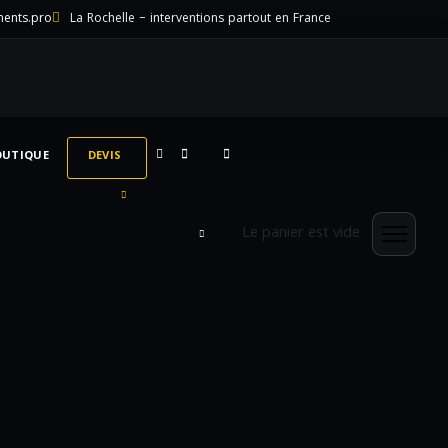
ments.pro
La Rochelle – interventions partout en France
OUTIQUE
DEVIS
Le panier est vide