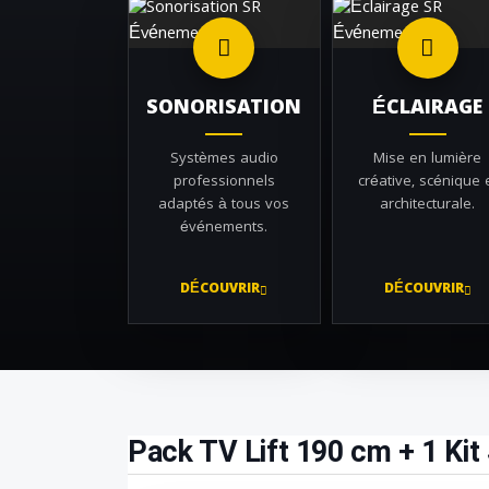
SONORISATION
ÉCLAIRAGE
Systèmes audio
Mise en lumière
professionnels
créative, scénique 
adaptés à tous vos
architecturale.
événements.
DÉCOUVRIR
DÉCOUVRIR
Pack TV Lift 190 cm + 1 Kit