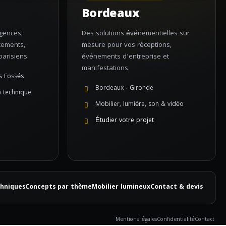
Bordeaux
gences,
Des solutions événementielles sur
cements,
mesure pour vos réceptions,
arisiens.
événements d’entreprise et
manifestations.
s-Fossés
Bordeaux · Gironde
n technique
Mobilier, lumière, son & vidéo
Étudier votre projet
chniques
Concepts par thème
Mobilier lumineux
Contact & devis
Mentions légales
Confidentialité
Contact